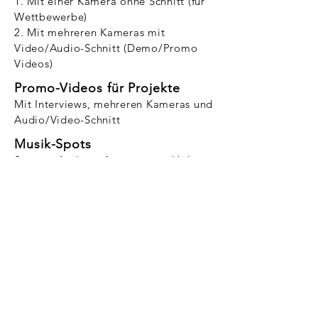
1. Mit einer Kamera ohne Schnitt (für
Wettbewerbe)
2. Mit mehreren Kameras mit
Video/Audio-Schnitt (Demo/Promo
Videos)
Promo-Videos für Projekte
Mit Interviews, mehreren Kameras und
Audio/Video-Schnitt
Musik-Spots
Separat Audio aufgenommen, Video
in
Locations
Ihrer Wahl
Alle Videos wurden mit mehrere
Mikrofones
aufgenommen
Impressum
english
Deutsch
Email: info@icstrings.com
Tel:
+4917620120171
© 2017 by ICstrings, Germany